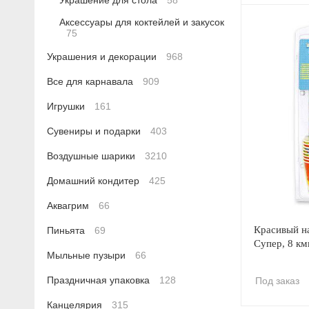
Украшение для стола
58
Аксессуары для коктейлей и закусок
75
Украшения и декорации
968
Все для карнавала
909
Игрушки
161
Сувениры и подарки
403
Воздушные шарики
3210
Домашний кондитер
425
Аквагрим
66
Красивый н
Пиньята
69
Супер, 8 км
Мыльные пузыри
66
Праздничная упаковка
128
Под заказ
Канцелярия
315