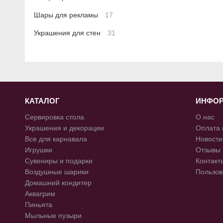
Шары для рекламы
17
Украшения для стен
31
КАТАЛОГ
ИНФО
Сервировка стола
О нас
Украшения и декорации
Оплата 
Все для карнавала
Новости
Игрушки
Отзывы
Сувениры и подарки
Контакт
Воздушные шарики
Пользов
Домашний кондитер
Аквагрим
Пиньята
Мыльные пузыри