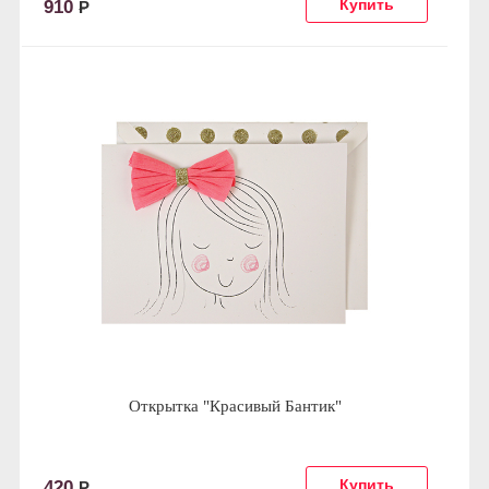
910
Р
Открытка "Красивый Бантик"
420
Р