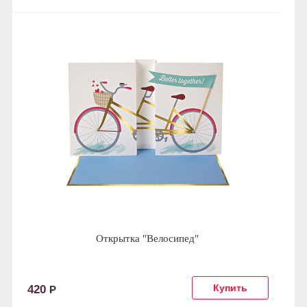
Открытка "Велосипед"
420
Р