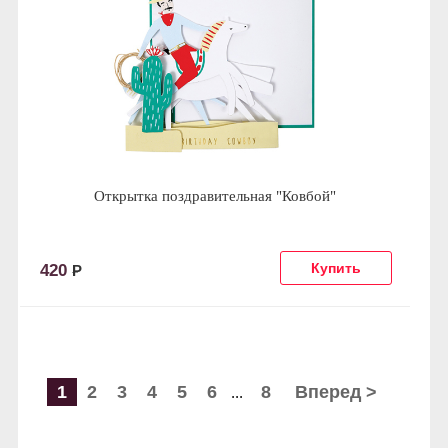
Открытка поздравительная "Ковбой"
420
Р
1
2
3
4
5
6
8
Вперед >
...